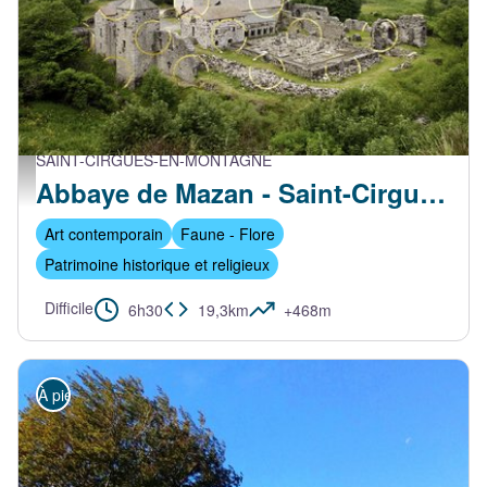
SAINT-CIRGUES-EN-MONTAGNE
Abbaye de Mazan - André Morin
Abbaye de Mazan - Saint-Cirgues-en-Montagne
Art contemporain
Faune - Flore
Patrimoine historique et religieux
Difficile
6h30
19,3km
+468m
À pied