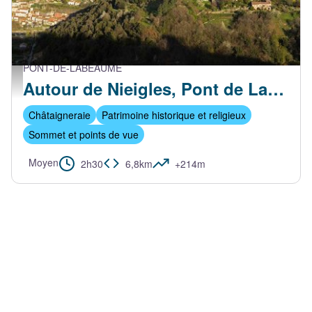
PONT-DE-LABEAUME
Vue aérienne du village et de Nieigles - S.Bugnon-ASV
Autour de Nieigles, Pont de Labeaume
Châtaigneraie
Patrimoine historique et religieux
Sommet et points de vue
Moyen
2h30
6,8km
+214m