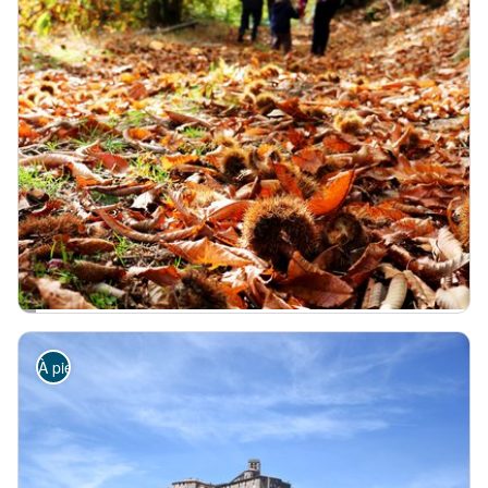
AJOUX
Ajoux - Le joli pont en pierre
Châtaigneraie
Patrimoine agricole
Difficile
5h
16,3km
+637m
Au cœur d'une châtaigneraie sur la commune d'Ajoux - © Office de tourisme "
À pied