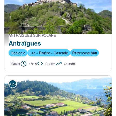
ANTRAIGUES-SUR-VOLANE
Antraïgues depuis le pont - PNR Monts d'Ardèche
Antraïgues
Géologie
Lac - Rivière - Cascade
Patrimoine bâti
Facile
1h15
2,7km
+108m
À pied