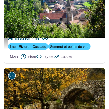
ROCHEPAULE
Armand - N°36
Village de Rochepaule - ccve
Lac - Rivière - Cascade
Sommet et points de vue
Moyen
2h30
9,7km
+377m
À pied