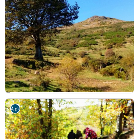
AJOUX
Ajoux - Le chemin des écoliers
Châtaigneraie
Patrimoine agricole
Moyen
3h
8,8km
+305m
Randonnée à Ajoux - © François Lemaître
À pied