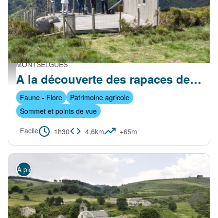
MONTSELGUES
Séverine Baur
A la découverte des rapaces de Montselgues
Faune - Flore
Patrimoine agricole
Sommet et points de vue
Facile
1h30
4,6km
+65m
À pied