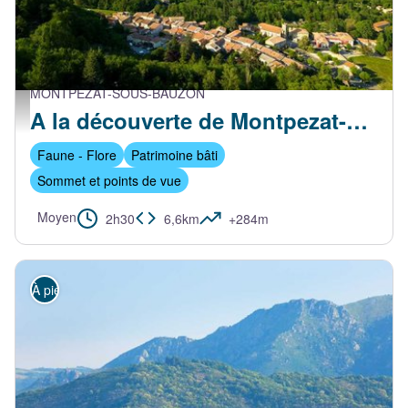
MONTPEZAT-SOUS-BAUZON
Vue générale du village de Montpezat-sous-Bauzon - S.Bugnon-ASV
A la découverte de Montpezat-sous-Bauzon, Chalias
Faune - Flore
Patrimoine bâti
Sommet et points de vue
Moyen
2h30
6,6km
+284m
À pied