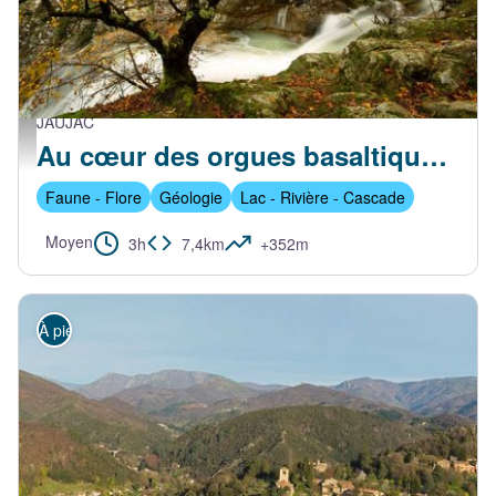
JAUJAC
Jaujac-pont-romain - S.Bugnon-ASV
Au cœur des orgues basaltiques de Jaujac
Faune - Flore
Géologie
Lac - Rivière - Cascade
Moyen
3h
7,4km
+352m
À pied