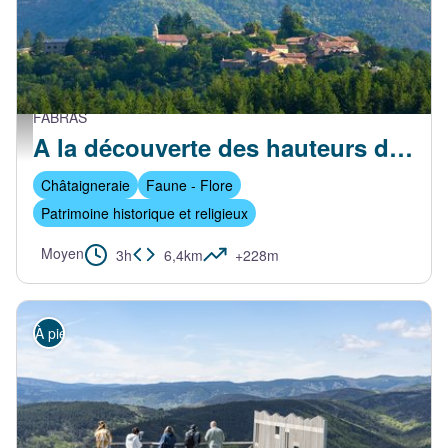
FABRAS
Le village vu de la route de St Cirgues de Prades - S.Bugnon-ASV
A la découverte des hauteurs de Fabras
Châtaigneraie
Faune - Flore
Patrimoine historique et religieux
Moyen
3h
6,4km
+228m
À pied