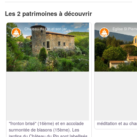
Les 2 patrimoines à découvrir
Château du Pin et son jardin au printemps - S.Bugnon-ASV
Patrimoine historique et religieux
Patrimoine hist
Château du Pin
Eglise St Pierre-
Maison forte Renaissance typique de la
Face à la montagne 
Cévenne ardéchoise agrandie en 1591
l'église domine la va
et flanquée de trois tours.
Deux niveaux
depuis 900 ans. Des
Voir l'image en plein écran
visitables avec escalier à vis, voûtes en
restauration ont été
croisées d'ogive ou en berceau et
afin de redonner vie 
plafonds à la française. Portes d'entrée à
endormie. Le lieu est
"fronton brisé" (16ème) et en accolade
méditation et au cha
surmontée de blasons (15ème).
Les
jardins du Château du Pin sont labellisés