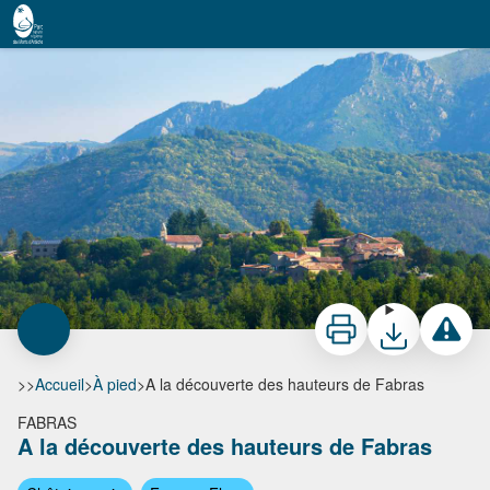
A la découverte des hauteurs de Fabras
Le village vu de la route de St Cirgues de Prades - S.Bugnon-ASV
Imprimer
Télécharger
Signaler 
>>
Accueil
>
À pied
>
A la découverte des hauteurs de Fabras
FABRAS
A la découverte des hauteurs de Fabras