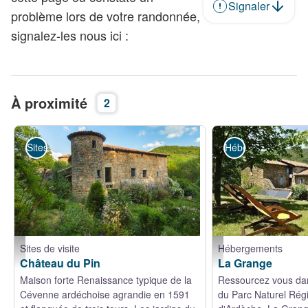
Signaler
problème lors de votre randonnée,
signalez-les nous ici :
À proximité
2
Sites de visite
Hébergements
Sites de visite
Hébergements
Fabras - Château du Pin - ©S.BUGNON
Maison d'hôtes La Grang
Château du Pin
La Grange
Maison forte Renaissance typique de la
Ressourcez vous da
Cévenne ardéchoise agrandie en 1591
du Parc Naturel Rég