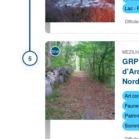
Lac - 
Difficile
Village de Juvinas un matin d'hiver - Simon
Itinérance
MEZILH
GRP
d'Ar
Nor
Art co
Faune 
Patrim
Sommet
Calade de l'ancienne route de Laviolle à Mézi
Difficile