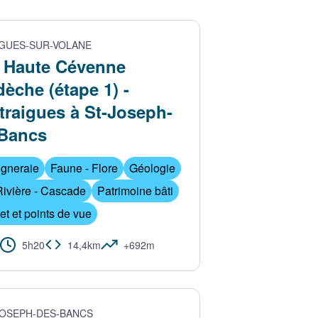
GUES-SUR-VOLANE
 Haute Cévenne
dèche (étape 1) -
traigues à St-Joseph-
Bancs
igneraie
Faune - Flore
Géologie
Rivière - Cascade
Patrimoine bâti
 et points de vue
IS
5h20
14,4km
+692m
JOSEPH-DES-BANCS