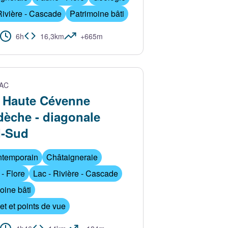
Rivière - Cascade
Patrimoine bâti
6h
16,3km
+665m
 BUGNON
AC
 Haute Cévenne
dèche - diagonale
d-Sud
ntemporain
Châtaigneraie
- Flore
Lac - Rivière - Cascade
oine bâti
 et points de vue
lhac - Matthieu PARIS