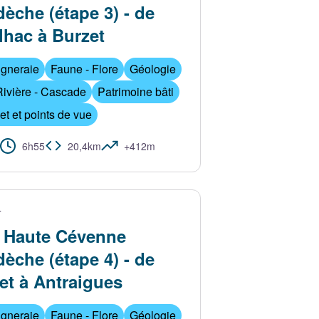
dèche (étape 3) - de
lhac à Burzet
igneraie
Faune - Flore
Géologie
Rivière - Cascade
Patrimoine bâti
 et points de vue
6h55
20,4km
+412m
T
 Haute Cévenne
dèche (étape 4) - de
et à Antraigues
igneraie
Faune - Flore
Géologie