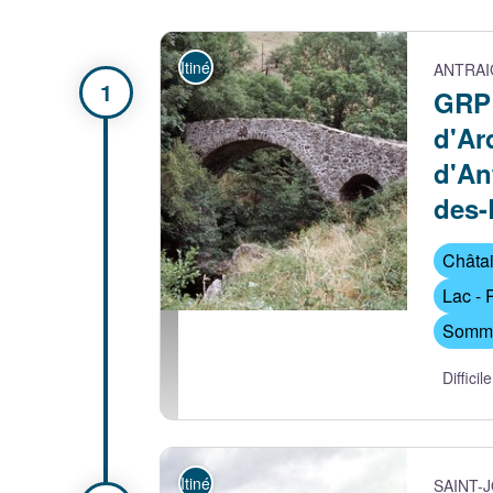
Itinérance
ANTRAI
GRP
d'Ar
d'An
des-
Châta
Lac - 
Sommet
Pont de Figère sur le Sandron - Matthieu PAR
Difficile
Itinérance
SAINT-