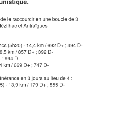
unistique.
e de le raccourcir en une boucle de 3
Mézilhac et Antraïgues
cs (5h20) - 14,4 km / 692 D+ ; 494 D-
8,5 km / 857 D+ ; 392 D-
 ; 994 D-
,4 km / 669 D+ ; 747 D-
itinérance en 3 jours au lieu de 4 :
5) - 13,9 km / 179 D+ ; 855 D-