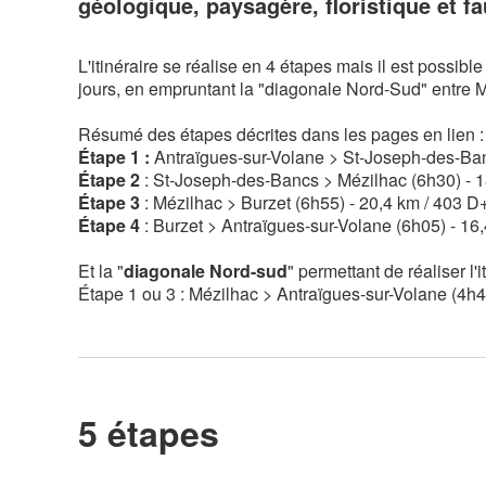
géologique, paysagère, floristique et fa
L'itinéraire se réalise en 4 étapes mais il est possibl
jours, en empruntant la "diagonale Nord-Sud" entre 
Résumé des étapes décrites dans les pages en lien :
Étape 1 :
Antraïgues-sur-Volane > St-Joseph-des-Ban
Étape 2
: St-Joseph-des-Bancs > Mézilhac (6h30) - 1
Étape 3
: Mézilhac > Burzet (6h55) - 20,4 km / 403 D+
Étape 4
: Burzet > Antraïgues-sur-Volane (6h05) - 16
Et la "
diagonale Nord-sud
" permettant de réaliser l'
Étape 1 ou 3 : Mézilhac > Antraïgues-sur-Volane (4h4
5 étapes