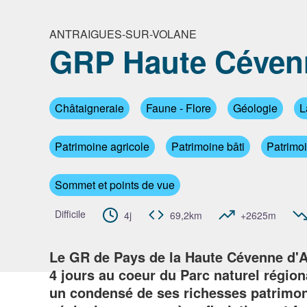
ANTRAIGUES-SUR-VOLANE
GRP Haute Céven
Voir l'
Châtaigneraie
Faune - Flore
Géologie
L
Patrimoine agricole
Patrimoine bâti
Patrimoi
Sommet et points de vue
Difficile
4j
69,2km
+2625m
Le GR de Pays de la Haute Cévenne d'
4 jours au coeur du Parc naturel régio
un condensé de ses richesses patrimoni