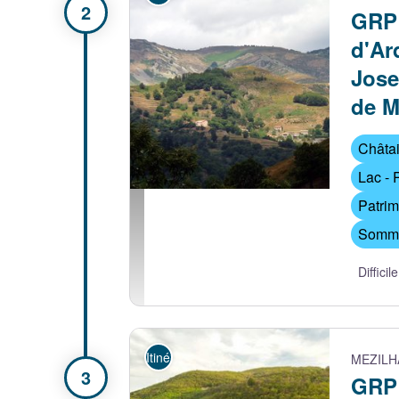
GRP
d'Ar
Jose
de M
Châta
Lac - 
Patrim
vallée du Moulet et Champs de Mars - Matthi
Sommet
Difficile
Itinérance
MEZILH
GRP