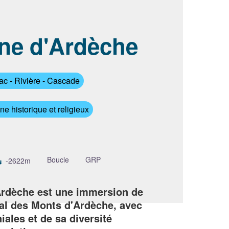
ne d'Ardèche
image en plein écran
ac - Rivière - Cascade
ne historique et religieux
Boucle
GRP
-2622m
Ardèche est une immersion de
nal des Monts d'Ardèche, avec
ales et de sa diversité