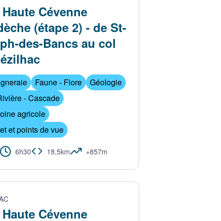
 Haute Cévenne
dèche (étape 2) - de St-
ph-des-Bancs au col
ézilhac
igneraie
Faune - Flore
Géologie
Rivière - Cascade
oine agricole
eu PARIS
 et points de vue
6h30
18,5km
+857m
AC
 Haute Cévenne