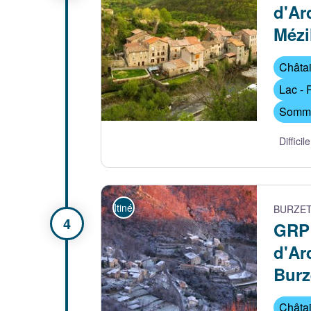
d'Ar
Mézi
Châta
Lac - 
Sommet
Difficile
Itinérance
BURZE
GRP
d'Ar
Burz
Châta