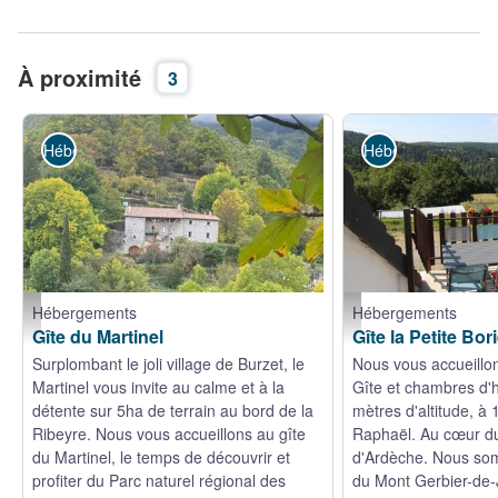
À proximité
3
Hébergements
Hébergements
Hébergements
Hébergements
Le Martinel, gîte sur la partie droite - Gîtes de France
Terrasse avec superbe v
Gîte du Martinel
Gîte la Petite Bor
Surplombant le joli village de Burzet, le
Nous vous accueillon
Martinel vous invite au calme et à la
Gîte et chambres d'h
détente sur 5ha de terrain au bord de la
mètres d'altitude, 
Ribeyre. Nous vous accueillons au gîte
Raphaël. Au cœur d
du Martinel, le temps de découvrir et
d'Ardèche. Nous so
profiter du Parc naturel régional des
du Mont Gerbier-de-