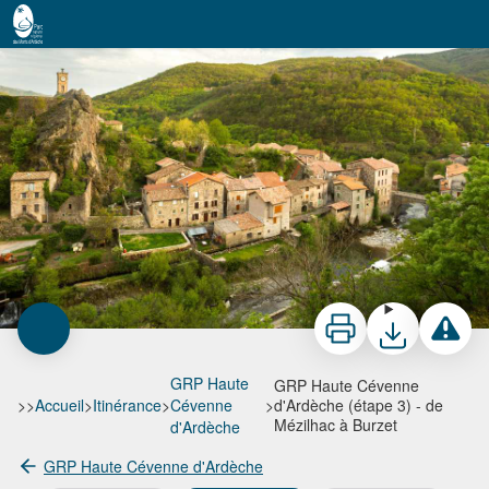
GRP Haute Cévenne d'Ardèche (étape 3) - de Mézilhac à Burzet
Imprimer
Télécharger
Signaler 
GRP Haute
GRP Haute Cévenne
>>
Accueil
>
Itinérance
>
Cévenne
>
d'Ardèche (étape 3) - de
Mézilhac à Burzet
d'Ardèche
GRP Haute Cévenne d'Ardèche