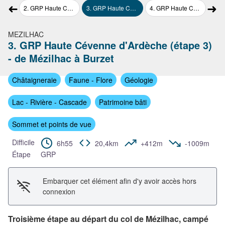
➜
➜
Voir l'image en plein écran
des-Bancs
2
.
GRP Haute Cévenne d'Ardèche (étape 2) - de St-Joseph-des-Bancs au col de Mézilhac
3
.
GRP Haute Cévenne d'Ardèche (étape 3) - de Mézilhac à Burzet
4
.
GRP Haute Cévenne d'Ardèche (étape 4) - de Burzet à Antraigues
5
.
GRP Hau
Étape précédente
Étap
MEZILHAC
3. GRP Haute Cévenne d'Ardèche (étape 3)
- de Mézilhac à Burzet
Châtaigneraie
Faune - Flore
Géologie
Lac - Rivière - Cascade
Patrimoine bâti
Sommet et points de vue
Difficile
6h55
20,4km
+412m
-1009m
Étape
GRP
Embarquer cet élément afin d'y avoir accès hors
connexion
Troisième étape au départ du col de Mézilhac, campé