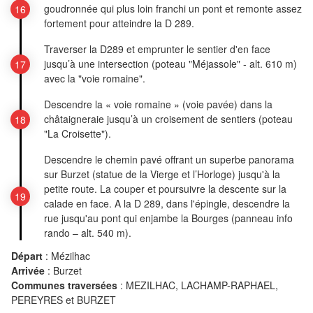
goudronnée qui plus loin franchi un pont et remonte assez
fortement pour atteindre la D 289.
Traverser la D289 et emprunter le sentier d'en face
jusqu’à une intersection (poteau "Méjassole" - alt. 610 m)
avec la "voie romaine".
Descendre la « voie romaine » (voie pavée) dans la
châtaigneraie jusqu’à un croisement de sentiers (poteau
"La Croisette").
Descendre le chemin pavé offrant un superbe panorama
sur Burzet (statue de la Vierge et l’Horloge) jusqu'à la
petite route. La couper et poursuivre la descente sur la
calade en face. A la D 289, dans l'épingle, descendre la
rue jusqu'au pont qui enjambe la Bourges (panneau info
rando – alt. 540 m).
Départ
:
Mézilhac
Arrivée
:
Burzet
Communes traversées
:
MEZILHAC, LACHAMP-RAPHAEL,
PEREYRES et BURZET