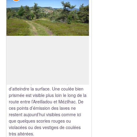
Le Suc de Montivernoux
Le suc de Montivernoux est un dôme de
lave visqueuse, de la trachyte, qui
présente une prismation très grossière.
Voir l'image en plein écran
La lave visqueuse remonte ici à travers
le socle cristallin et traverse des coulées
de basalte (lave fluide refroidit) avant
d’atteindre la surface. Une coulée bien
prismée est visible plus loin le long de la
route entre l’Areilladou et Mézilhac. De
ces points d’émission des laves ne
restent aujourd’hui visibles comme ici
que quelques scories rouges ou
violacées ou des vestiges de coulées
très altérées.