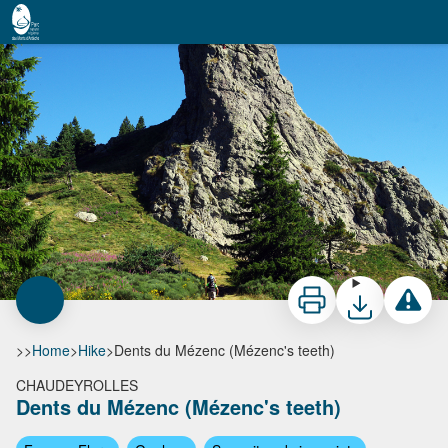
Dents du Mézenc (Mézenc's teeth)
La dent pointue - Nicolas Klee - PNR Monts d'Ardèche
Print
Download
Report a 
>>
Home
>
Hike
>
Dents du Mézenc (Mézenc's teeth)
CHAUDEYROLLES
Dents du Mézenc (Mézenc's teeth)