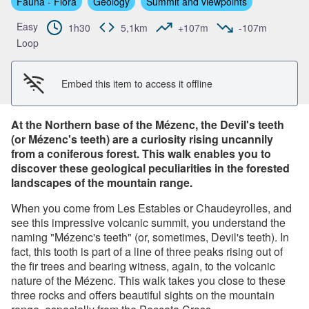
Fauna - Flora
Geology
Summit and viewpoints
View picture in full screen
Easy
1h30
5,1km
+107m
-107m
Loop
Embed this item to access it offline
At the Northern base of the Mézenc, the Devil's teeth
(or Mézenc's teeth) are a curiosity rising uncannily
from a coniferous forest. This walk enables you to
discover these geological peculiarities in the forested
landscapes of the mountain range.
When you come from Les Estables or Chaudeyrolles, and
see this impressive volcanic summit, you understand the
naming "Mézenc's teeth" (or, sometimes, Devil's teeth). In
fact, this tooth is part of a line of three peaks rising out of
the fir trees and bearing witness, again, to the volcanic
nature of the Mézenc. This walk takes you close to these
three rocks and offers beautiful sights on the mountain