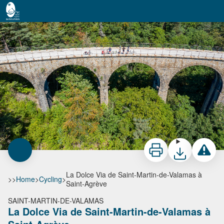
La Dolce Via de Saint-Martin-de-Valamas à Saint-Agrève
Viaduc sur La Dolce Via - Paul Villecourt
Print
Download
Report a 
La Dolce Via de Saint-Martin-de-Valamas à
>>
Home
>
Cycling
>
Saint-Agrève
SAINT-MARTIN-DE-VALAMAS
La Dolce Via de Saint-Martin-de-Valamas à