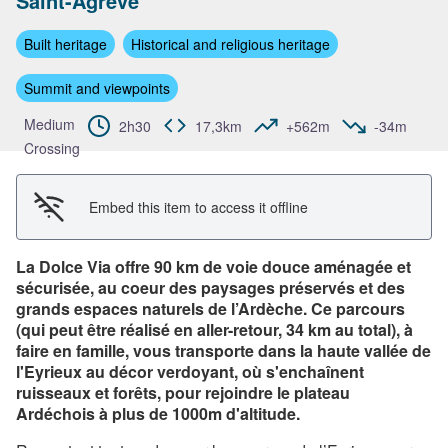
Saint-Agrève
View picture in full screen
Built heritage
Historical and religious heritage
Summit and viewpoints
Medium
2h30
17,3km
+562m
-34m
Crossing
Embed this item to access it offline
La Dolce Via offre 90 km de voie douce aménagée et
sécurisée, au coeur des paysages préservés et des
grands espaces naturels de l’Ardèche. Ce parcours
(qui peut être réalisé en aller-retour, 34 km au total), à
faire en famille, vous transporte dans la haute vallée de
l'Eyrieux au décor verdoyant, où s'enchaînent
ruisseaux et forêts, pour rejoindre le plateau
Ardéchois à plus de 1000m d'altitude.