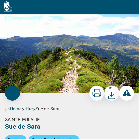
Suc de Sara
Nicolas Klee - PNR Monts d'Ardèche
Print
Download
Report a 
>>
Home
>
Hike
>
Suc de Sara
SAINTE-EULALIE
Suc de Sara