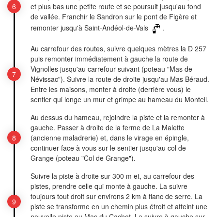
et plus bas une petite route et se poursuit jusqu'au fond
de vallée. Franchir le Sandron sur le pont de Figère et
remonter jusqu'à Saint-Andéol-de-Vals
.
Au carrefour des routes, suivre quelques mètres la D 257
puis remonter immédiatement à gauche la route de
Vignolles jusqu'au carrefour suivant (poteau "Mas de
Névissac"). Suivre la route de droite jusqu'au Mas Béraud.
Entre les maisons, monter à droite (derrière vous) le
sentier qui longe un mur et grimpe au hameau du Monteil.
Au dessus du hameau, rejoindre la piste et la remonter à
gauche. Passer à droite de la ferme de La Malette
(ancienne maladrerie) et, dans le virage en épingle,
continuer face à vous sur le sentier jusqu'au col de
Grange (poteau "Col de Grange").
Suivre la piste à droite sur 300 m et, au carrefour des
pistes, prendre celle qui monte à gauche. La suivre
toujours tout droit sur environs 2 km à flanc de serre. La
piste se transforme en un chemin plus étroit et atteint une
nouvelle piste au Mas du Cachot. La suivre à gauche sur