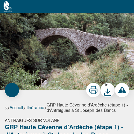
GRP Haute Cévenne d'Ardèche (étape 1) - d'Antraigues à St-Joseph-des-Bancs
Pont de Figère sur le Sandron - Matthieu PARIS
Imprimer
Télécharger
Signaler 
GRP Haute Cévenne d'Ardèche (étape 1) -
>>
Accueil
>
Itinérance
>
d'Antraigues à St-Joseph-des-Bancs
ANTRAIGUES-SUR-VOLANE
GRP Haute Cévenne d'Ardèche (étape 1) -