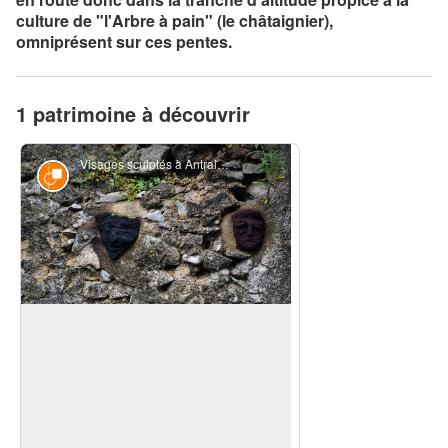
culture de "l'Arbre à pain" (le châtaignier),
omniprésent sur ces pentes.
1 patrimoine à découvrir
Visages sculptés à Antraigues-sur-Volane - PNR Monts d'Ardèche
Œuvre d'art contemporain
Les ruelles aux 100 sculptures
Antraïgues est une cité d'artistes, séduits
par l'atmosphère particulière qui règne
dans les ruelles fleuries de ce village
Voir l'image en plein écran
perché. En flânant dans les rues, vous
découvrirez une des curiosités