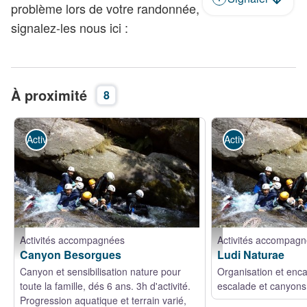
problème lors de votre randonnée,
signalez-les nous ici :
À proximité
8
Activités accompagnées
Activités accompa
Activités accompagnées
Activités accompag
Ludi Naturae - Samuel Cotte
Ludi Naturae - Samuel 
Canyon Besorgues
Ludi Naturae
Canyon et sensibilisation nature pour
Organisation et enc
toute la famille, dés 6 ans. 3h d'activité.
escalade et canyons
Progression aquatique et terrain varié,