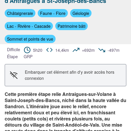
d'Antraigues à St-Joseph-des-Bancs
Voir l'image en plein écran
Châtaigneraie
Faune - Flore
Géologie
Lac - Rivière - Cascade
Patrimoine bâti
Sommet et points de vue
Difficile
5h20
14,4km
+692m
-497m
Étape
GRP
Embarquer cet élément afin d'y avoir accès hors
connexion
Cette première étape relie Antraigues-sur-Volane à
Saint-Joseph-des-Bancs, niché dans la haute vallée du
Sandron. L’itinéraire joue avec le relief, encore
relativement doux et peu élevé ici, en franchissant
coulets (petits cols) et rivières plusieurs fois, au
détours du village de Saint-Andéol-de-Vals. Une mise
en route donc dans la tranche d'altitude propice à la