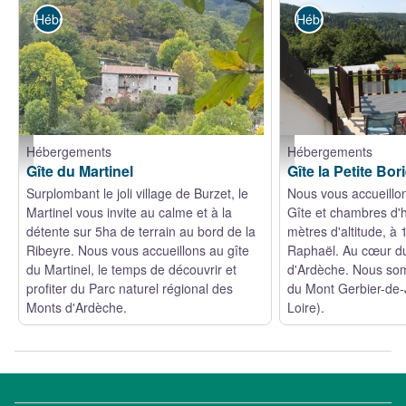
Hébergements
Hébergements
Hébergements
Hébergements
Le Martinel, gîte sur la partie droite - Gîtes de France
Terrasse avec superbe v
Gîte du Martinel
Gîte la Petite Bor
Surplombant le joli village de Burzet, le
Nous vous accueillon
Martinel vous invite au calme et à la
Gîte et chambres d'h
détente sur 5ha de terrain au bord de la
mètres d'altitude, 
Ribeyre. Nous vous accueillons au gîte
Raphaël. Au cœur d
du Martinel, le temps de découvrir et
d'Ardèche. Nous so
profiter du Parc naturel régional des
du Mont Gerbier-de-
Monts d'Ardèche.
Loire).