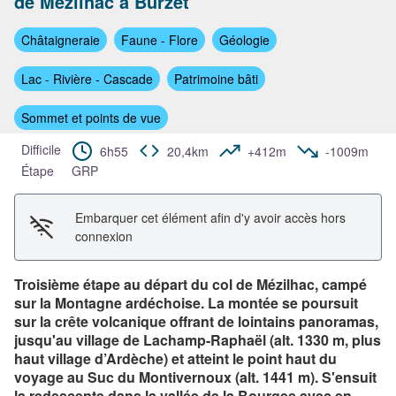
de Mézilhac à Burzet
Voir l'image en plein écran
Châtaigneraie
Faune - Flore
Géologie
Lac - Rivière - Cascade
Patrimoine bâti
Sommet et points de vue
Difficile
6h55
20,4km
+412m
-1009m
Étape
GRP
Embarquer cet élément afin d'y avoir accès hors
connexion
Troisième étape au départ du col de Mézilhac, campé
sur la Montagne ardéchoise. La montée se poursuit
sur la crête volcanique offrant de lointains panoramas,
jusqu'au village de Lachamp-Raphaël (alt. 1330 m, plus
haut village d’Ardèche) et atteint le point haut du
voyage au Suc du Montivernoux (alt. 1441 m). S'ensuit
la redescente dans la vallée de la Bourges avec en