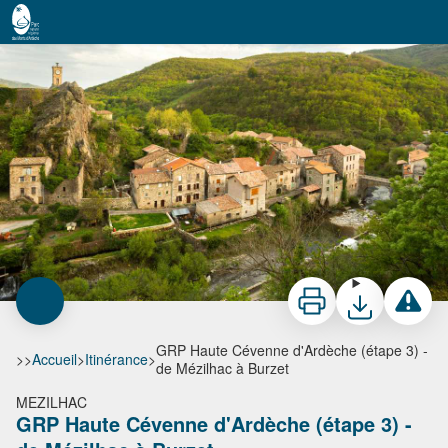
GRP Haute Cévenne d'Ardèche (étape 3) - de Mézilhac à Burzet
Imprimer
Télécharger
Signaler 
GRP Haute Cévenne d'Ardèche (étape 3) -
>>
Accueil
>
Itinérance
>
de Mézilhac à Burzet
MEZILHAC
GRP Haute Cévenne d'Ardèche (étape 3) -