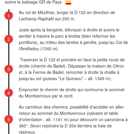
suivre le balisage GR de Pays
Au col de Mézilhac, longer la D 122 en direction de
Lachamp-Raphaël sur 200 m.
Juste après la bergerie, bifurquer à droite et suivre le
sentier à travers le parc à brebis (bien refermer les
portillons), au milieu des landes à genêts, jusqu’au Col de
l’Areilladou (1240 m).
Traverser la D 122 et prendre en face la petite route de
droite (chemin de Badel). Dépasser la maison de Citron
et, à la Ferme de Badel, remonter à droite la draille à
jusqu'au col (poteau "Le Quinsou" – alt. 1349 m).
Emprunter le chemin de droite qui contourne le sommet
du Montivernoux par le nord.
Au carrefour des chemins, possibilité d’accéder en aller-
retour au sommet du Montivernoux (calvaire et table
d'orientation - alt. 1141 m) pour découvrir un panorama à
360°. Sinon rejoindre la D 354 derrière la haie de
résineux.