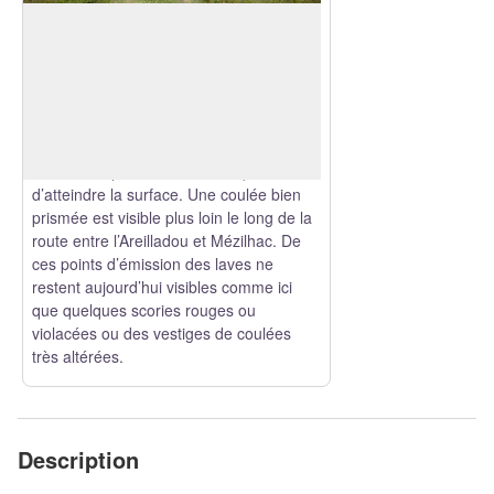
Le Suc de Montivernoux
Le suc de Montivernoux est un dôme de
lave visqueuse, de la trachyte, qui
présente une prismation très grossière.
Voir l'image en plein écran
La lave visqueuse remonte ici à travers
le socle cristallin et traverse des coulées
de basalte (lave fluide refroidit) avant
d’atteindre la surface. Une coulée bien
prismée est visible plus loin le long de la
route entre l’Areilladou et Mézilhac. De
ces points d’émission des laves ne
restent aujourd’hui visibles comme ici
que quelques scories rouges ou
violacées ou des vestiges de coulées
très altérées.
Description