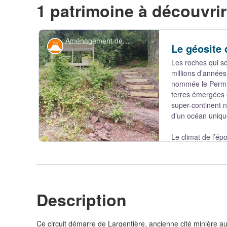
1 patrimoine à découvrir
Aménagement découverte du Géosite des Fourniols
Géologie
Le géosite 
Les roches qui so
millions d’années
nommée le Permie
terres émergées 
super-continent 
d’un océan uniqu
Le climat de l’épo
une période de refroidissement marqué, la Terre entra
sèche, avec des saisons contrastées sur les continents
position géographique proche de l’équateur !
A cette époque, les reliefs du Massif Central étaient pl
Description
étaient soumis à une érosion intense, et les particules
Voir l'image en plein écran
les plaines d’inondation environnantes, au sein desquel
lacs. Les roches visibles ici ont été déposées par ces ri
Ce circuit démarre de Largentière, ancienne cité minière au