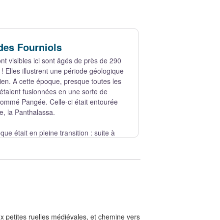
des Fourniols
nt visibles ici sont âgés de près de 290
 ! Elles illustrent une période géologique
n. A cette époque, presque toutes les
étaient fusionnées en une sorte de
nommé Pangée. Celle-ci était entourée
e, la Panthalassa.
que était en pleine transition : suite à
it dans une phase plus chaude et plus
. A l’époque, la France avait une
us hauts qu’aujourd’hui. Ces reliefs
 sédimentaires allaient s’accumuler dans
les se trouvaient des rivières et des
vières et ces lacs sur les continents, et
x petites ruelles médiévales, et chemine vers