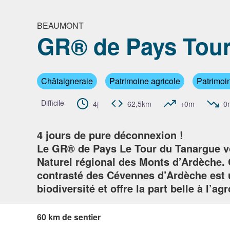
BEAUMONT
GR® de Pays Tour
Voir l'
Châtaigneraie
Patrimoine agricole
Patrimoin
Difficile
4j
62,5km
+0m
0
4 jours de pure déconnexion !
Le GR® de Pays Le Tour du Tanargue 
Naturel régional des Monts d’Ardèche. C
contrasté des Cévennes d’Ardèche est u
biodiversité et offre la part belle à l’a
60 km de sentier