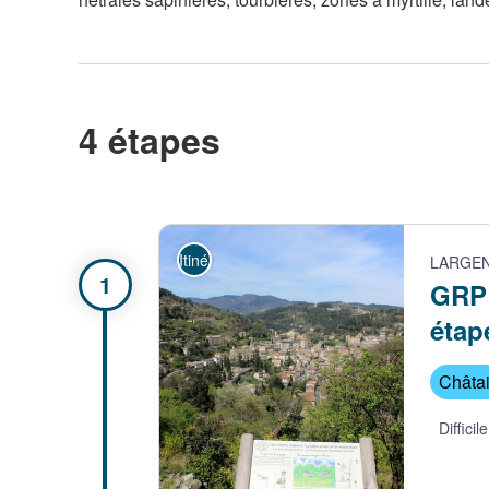
4 étapes
Itinérance
LARGEN
GRP 
étap
Châta
Difficile