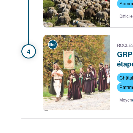
Sommet
Difficile
En rando avec les troupeaux sur le Tanargue
Itinérance
ROCLE
GRP 
étap
Châta
Patrim
Moyen
Défilé de la confrérie de la chataigne et des