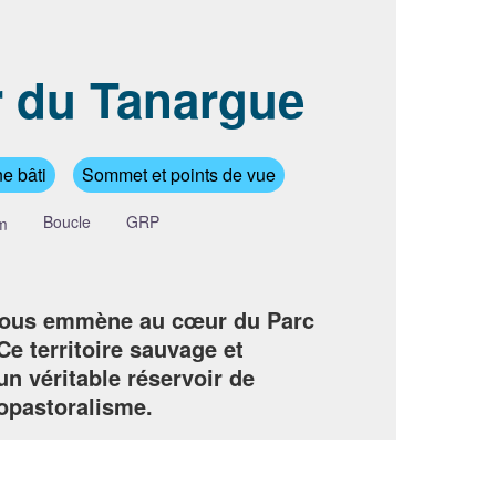
 du Tanargue
image en plein écran
e bâti
Sommet et points de vue
Boucle
GRP
m
vous emmène au cœur du Parc
e territoire sauvage et
n véritable réservoir de
gropastoralisme.