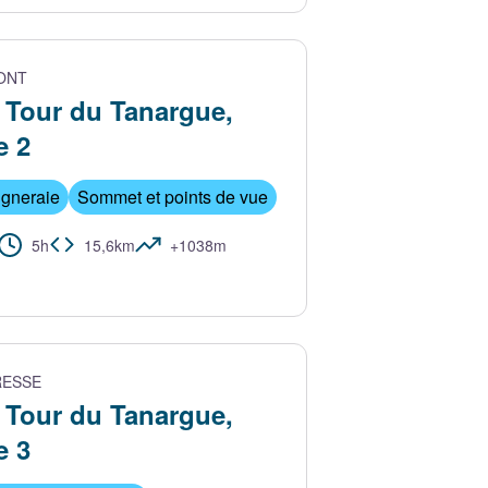
avid
ONT
Tour du Tanargue,
e 2
igneraie
Sommet et points de vue
5h
15,6km
+1038m
RESSE
Tour du Tanargue,
e 3