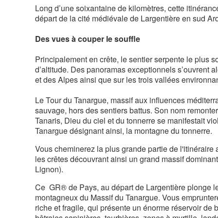
Long d’une soixantaine de kilomètres, cette itinérance
départ de la cité médiévale de Largentière en sud Ar
Des vues à couper le souffle
Principalement en crête, le sentier serpente le plus 
d’altitude. Des panoramas exceptionnels s’ouvrent a
et des Alpes ainsi que sur les trois vallées environna
Le Tour du Tanargue, massif aux influences méditerran
sauvage, hors des sentiers battus. Son nom remontera
Tanaris, Dieu du ciel et du tonnerre se manifestait vi
Tanargue désignant ainsi, la montagne du tonnerre.
Vous cheminerez la plus grande partie de l'itinéraire
les crêtes découvrant ainsi un grand massif dominant
Lignon).
Ce GR® de Pays, au départ de Largentière plonge 
montagneux du Massif du Tanargue. Vous emprunterez
riche et fragile, qui présente un énorme réservoir de 
hêtraies sapinières, tourbières, zones à myrtille, lan