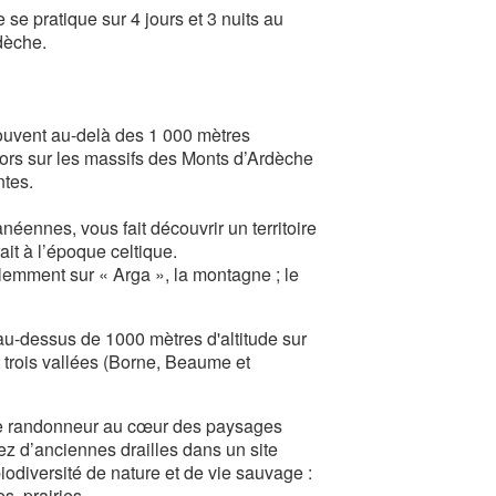
 se pratique sur 4 jours et 3 nuits au
dèche.
souvent au-delà des 1 000 mètres
lors sur les massifs des Monts d’Ardèche
ntes.
éennes, vous fait découvrir un territoire
it à l’époque celtique.
olemment sur « Arga », la montagne ; le
 au-dessus de 1000 mètres d'altitude sur
 trois vallées (Borne, Beaume et
le randonneur au cœur des paysages
 d’anciennes drailles dans un site
biodiversité de nature et de vie sauvage :
des, prairies…