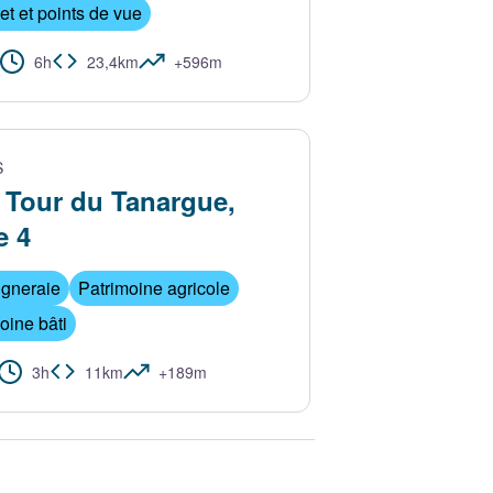
 et points de vue
6h
23,4km
+596m
 - M. Dupont - ADT Ardèche
S
Tour du Tanargue,
e 4
igneraie
Patrimoine agricole
oine bâti
3h
11km
+189m
 corbeaux de Taranis pendant la castagnade de Joannas - Mairie Joanna