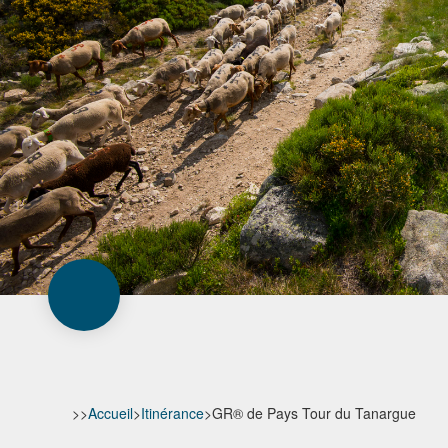
>>
Accueil
>
Itinérance
>
GR® de Pays Tour du Tanargue