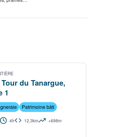
TIÈRE
Tour du Tanargue,
e 1
igneraie
Patrimoine bâti
4h
12,3km
+698m