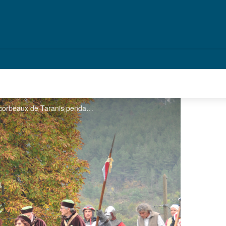
Défilé de la confrérie de la chataigne et des corbeaux de Taranis pendant la castagnade de Joannas - Mairie Joannas