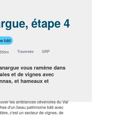
rgue, étape 4
image en plein écran
e bâti
Traversée
GRP
-550m
 Tanargue vous ramène dans
aies et de vignes avec
annas, et hameaux et
rouver les ambiances cévenoles du Val
ches d'un beau patrimoine bâti avec
ère, c'est un secteur de vignes, de