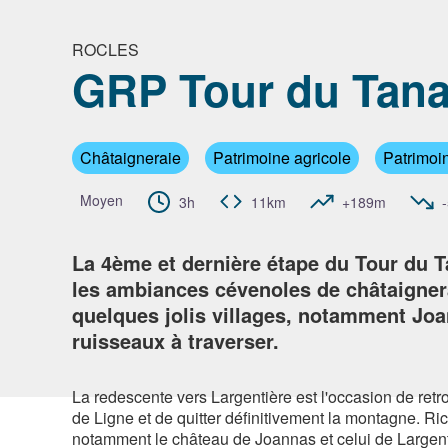
ROCLES
GRP Tour du Tana
Voir l'
Châtaigneraie
Patrimoine agricole
Patrimoin
Moyen
3h
11km
+189m
La 4ème et dernière étape du Tour du
les ambiances cévenoles de châtaigner
quelques jolis villages, notamment Jo
ruisseaux à traverser.
La redescente vers Largentière est l'occasion de ret
de Ligne et de quitter définitivement la montagne. Ri
notamment le château de Joannas et celui de Largenti