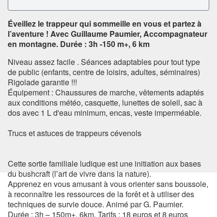
Éveillez le trappeur qui sommeille en vous et partez à
Voir l'image en plein écran
l’aventure ! Avec Guillaume Paumier, Accompagnateur
en montagne. Durée : 3h -150 m+, 6 km
Niveau assez facile . Séances adaptables pour tout type
de public (enfants, centre de loisirs, adultes, séminaires)
Rigolade garantie !!!
Équipement : Chaussures de marche, vêtements adaptés
aux conditions météo, casquette, lunettes de soleil, sac à
dos avec 1 L d'eau minimum, encas, veste imperméable.
Trucs et astuces de trappeurs cévenols
Cette sortie familiale ludique est une initiation aux bases
du bushcraft (l’art de vivre dans la nature).
Apprenez en vous amusant à vous orienter sans boussole,
à reconnaître les ressources de la forêt et à utiliser des
techniques de survie douce. Animé par G. Paumier.
Durée : 3h – 150m+, 6km. Tarifs : 18 euros et 8 euros