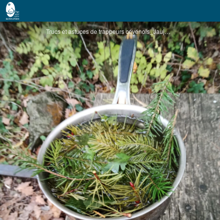
Trucs et astuces de trappeurs cévénols
Trucs et astuces de trappeurs cévénols_Jaujac - ©pnrma