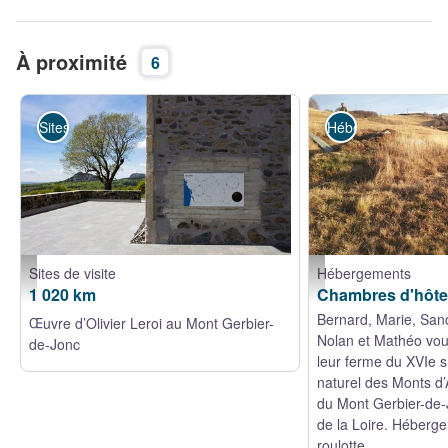
À proximité
6
Sites de visite
Hébergements
Sites de visite
Hébergements
1020km d'Olivier Leroi - N. Lelièvre
Clévacances
1 020 km
Chambres d'hôt
Bernard, Marie, San
Œuvre d’Olivier Leroi au Mont Gerbier-
Nolan et Mathéo vou
de-Jonc
leur ferme du XVIe s
naturel des Monts d’
du Mont Gerbier-de-
de la Loire. Héberg
roulotte.