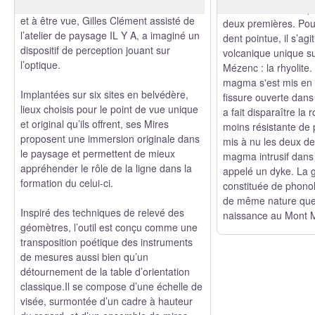
géographes. Parce qu’elle donne à voir
à l'ouest et la dent 
et à être vue, Gilles Clément assisté de
deux premières. Pour
l’atelier de paysage IL Y A, a imaginé un
dent pointue, il s’ag
dispositif de perception jouant sur
volcanique unique su
l’optique.
Mézenc : la rhyolite.
magma s'est mis en
Implantées sur six sites en belvédère,
fissure ouverte dans 
lieux choisis pour le point de vue unique
a fait disparaître la 
et original qu’ils offrent, ses Mires
moins résistante de p
proposent une immersion originale dans
mis à nu les deux de
le paysage et permettent de mieux
magma intrusif dans 
appréhender le rôle de la ligne dans la
appelé un dyke. La 
formation du celui-ci.
constituée de phono
de même nature que 
Inspiré des techniques de relevé des
naissance au Mont 
géomètres, l’outil est conçu comme une
transposition poétique des instruments
de mesures aussi bien qu’un
détournement de la table d’orientation
classique.Il se compose d’une échelle de
visée, surmontée d’un cadre à hauteur