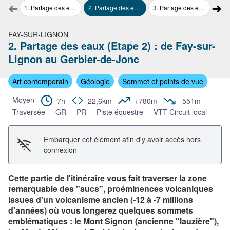
➜
➜
Voir l'image en plein écran
1
.
Partage des eaux (Etape 1) : de St Agrève à Fay-sur-Lignon
2
.
Partage des eaux (Etape 2) : de Fay-sur-Lignon au Gerbier-de-Jonc
3
.
Partage des eaux (Etape 3) : du Gerbier-de-Jonc à Saint-Cirgues en Montagne
4
.
Partage des
Étape précédente
Étap
FAY-SUR-LIGNON
2. Partage des eaux (Etape 2) : de Fay-sur-
Lignon au Gerbier-de-Jonc
Art contemporain
Géologie
Sommet et points de vue
Moyen
7h
22,6km
+780m
-551m
Traversée
GR
PR
Piste équestre
VTT Circuit local
Embarquer cet élément afin d'y avoir accès hors
connexion
Cette partie de l'itinéraire vous fait traverser la zone
remarquable des "sucs", proéminences volcaniques
issues d'un volcanisme ancien (-12 à -7 millions
d'années) où vous longerez quelques sommets
emblématiques : le Mont Signon (ancienne "lauzière"),