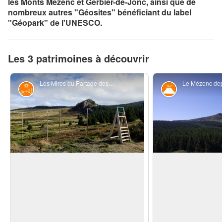
les Monts Mézenc et Gerbier-de-Jonc, ainsi que de
nombreux autres "Géosites" bénéficiant du label
"Géopark" de l'UNESCO.
Les 3 patrimoines à découvrir
Les Mires du Partage des eaux sur la Roche Pointue à Chaudeyrolles - PNR Monts d'Ardèche
Mire Partage des Eaux
Géologie
Les Mires - La Roche Pointue
Un volcanisme à 
Lorsqu’elle se déploie à l’horizon,
Ce géosite est comp
s’éloignant sur plusieurs plans qui se
pointements rocheux
succèdent et où se mêlent sucs et
Voir l'image en plein écran
l'ensemble forme ce 
massifs montagneux, la ligne de partage
« Les dents du Mézen
des eaux n’est lisible que par les
à l'est, la petite den