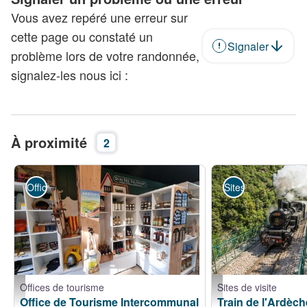
Vous avez repéré une erreur sur
cette page ou constaté un
Signaler
problème lors de votre randonnée,
signalez-les nous ici :
À proximité
2
Offices de tourisme
Sites de visite
Offices de tourisme
Sites de visite
Office de Tourisme Intercommunal du Pays de Lamastre - bureau de Lamast
Train Ardèche - S. Brido
Office de Tourisme Intercommunal
Train de l'Ardèc