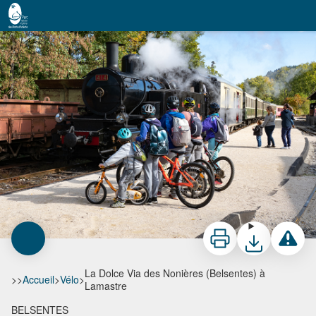
La Dolce Via des Nonières (Belsentes) à Lamastre
Le Mastrou - Paul Villecourt
Imprimer
Télécharger
Signaler 
La Dolce Via des Nonières (Belsentes) à
>>
Accueil
>
Vélo
>
Lamastre
BELSENTES