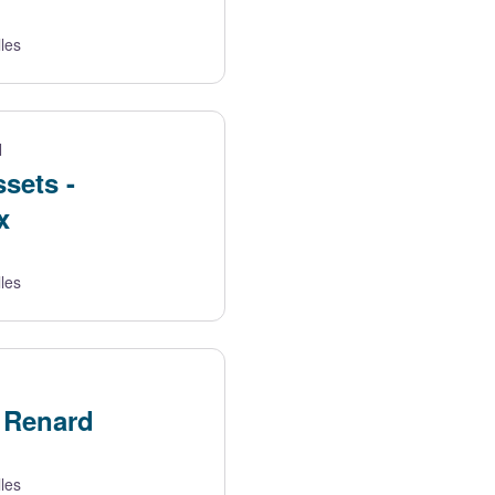
lles
N
sets -
x
lles
 Renard
lles