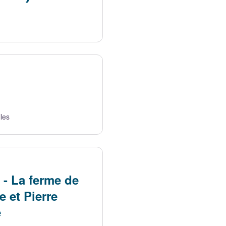
lles
 - La ferme de
e et Pierre
e