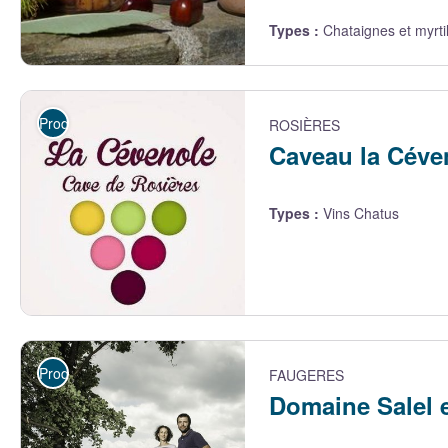
Types
:
Chataignes et myrti
La ferme de Peyrou
Producteurs
ROSIÈRES
Caveau la Céve
Types
:
Vins Chatus
Logo La Cévenole - Cave La Cévenole
Producteurs
FAUGERES
Domaine Salel 