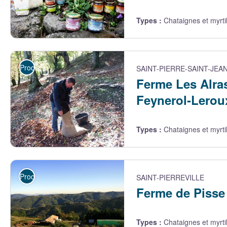
Types
:
Chataignes et myrti
La Forêt du Puy - Produits en vente 4 - EARL La Forêt du Puy
Producteurs
SAINT-PIERRE-SAINT-JEA
Ferme Les Alras
Feynerol-Lerou
Types
:
Chataignes et myrti
Ferme Les Alrassets - Ferme Les Alrassets
Producteurs
SAINT-PIERREVILLE
Ferme de Pisse
Types
:
Chataignes et myrti