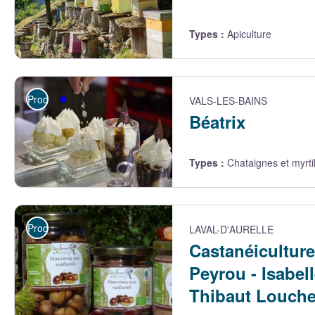
Types
:
Apiculture
Remy delenne
Producteurs
VALS-LES-BAINS
Béatrix
Types
:
Chataignes et myrti
Beatrix - Beatrix
Producteurs
LAVAL-D'AURELLE
Castanéiculture
Peyrou - Isabell
Thibaut Louch