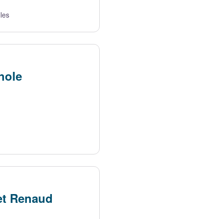
lles
nole
et Renaud