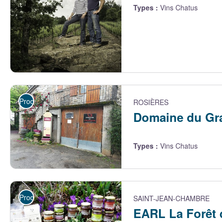
Types
:
Vins Chatus
Salel et Renaud - Salel et Renaud
Producteurs
ROSIÈRES
Domaine du Gr
Types
:
Vins Chatus
local de dégustation - Domaine du Grangeon
Producteurs
SAINT-JEAN-CHAMBRE
EARL La Forêt 