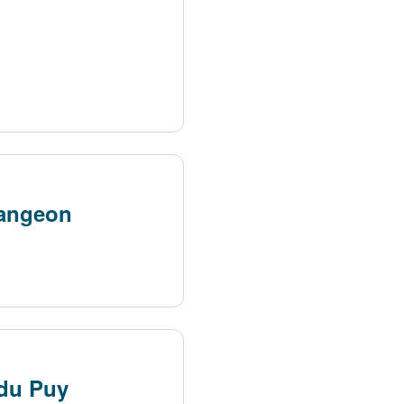
angeon
du Puy