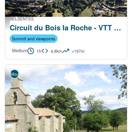
BELSENTES
vue aérienne des Nonières - C.Fougerol
Circuit du Bois la Roche - VTT FFC N°12 Bleu
Summit and viewpoints
Medium
1h
4,8km
+197m
Mountain Bike