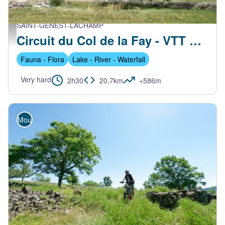
SAINT-GENEST-LACHAMP
Eglise de st genest - ccve
Circuit du Col de la Fay - VTT FFC N°20 Noir
Fauna - Flora
Lake - River - Waterfall
Very hard
2h30
20,7km
+586m
Mountain Bike