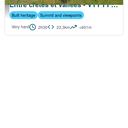
Entre crêtes et vallées - VTT FFC N°14 Noir
Cornuscle - Ardèche Hautes Vallées
Built heritage
Summit and viewpoints
Very hard
2h30
23,3km
+601m