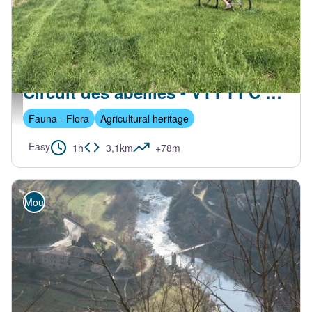
ACCONS
Circuit des abeilles - VTT FFC N°1 Vert
Prairie de Mariac - Ardèche Hautes Vallées
Fauna - Flora
Agricultural heritage
Easy
1h
3,1km
+78m
Mountain Bike