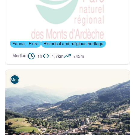
LE CHEYLARD
Circuit du Bois du Seigneur - VTT FFC N°10 Bleu
Fauna - Flora
Historical and religious heritage
Medium
1h
1,7km
+45m
Mountain Bike