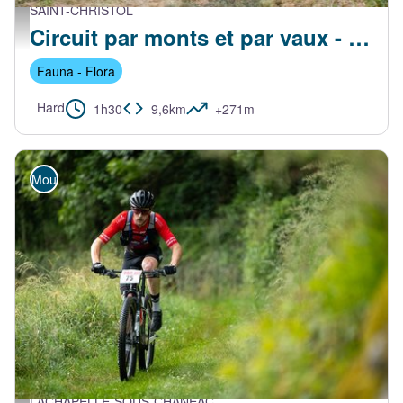
SAINT-CHRISTOL
Un vététiste heureux ! - ccve
Circuit par monts et par vaux - VTT FFC N°18 Rouge
Fauna - Flora
Hard
1h30
9,6km
+271m
Mountain Bike
LACHAPELLE-SOUS-CHANEAC