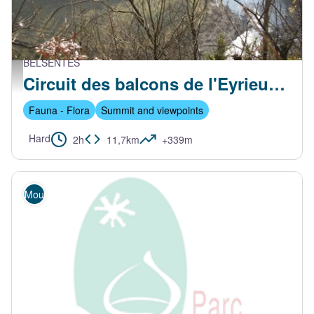
BELSENTES
Vallée de l'Eyrieux - ccve
Circuit des balcons de l'Eyrieux - VTT FFC N°21 Rouge
Fauna - Flora
Summit and viewpoints
Hard
2h
11,7km
+339m
Mountain Bike