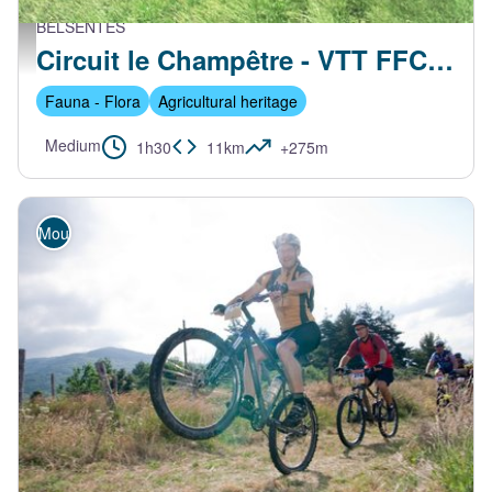
BELSENTES
Sentier proche de Taboul - ccve
Circuit le Champêtre - VTT FFC N°22 Bleu
Fauna - Flora
Agricultural heritage
Medium
1h30
11km
+275m
Mountain Bike