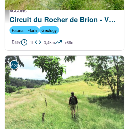
ACCONS
Rocher de Brion - David Méchin
Circuit du Rocher de Brion - VTT FFC N°7 Vert
Fauna - Flora
Geology
Easy
1h
3,4km
+66m
Mountain Bike