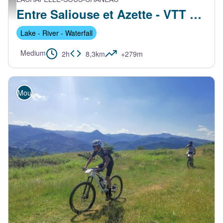
Lachapelle-sous-Chanéac - Yanis Maza
Entre Saliouse et Azette - VTT FFC N°35 Bleu
Lake - River - Waterfall
Medium
2h
8,3km
+279m
Mountain Bike
MARIAC